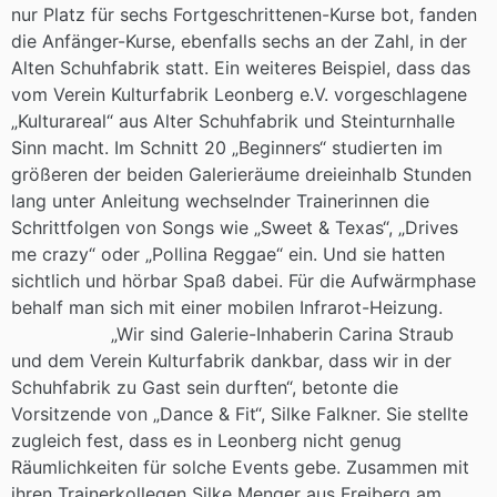
nur Platz für sechs Fortgeschrittenen-Kurse bot, fanden
die Anfänger-Kurse, ebenfalls sechs an der Zahl, in der
Alten Schuhfabrik statt. Ein weiteres Beispiel, dass das
vom Verein Kulturfabrik Leonberg e.V. vorgeschlagene
„Kulturareal“ aus Alter Schuhfabrik und Steinturnhalle
Sinn macht. Im Schnitt 20 „Beginners“ studierten im
größeren der beiden Galerieräume dreieinhalb Stunden
lang unter Anleitung wechselnder Trainerinnen die
Schrittfolgen von Songs wie „Sweet & Texas“, „Drives
me crazy“ oder „Pollina Reggae“ ein. Und sie hatten
sichtlich und hörbar Spaß dabei. Für die Aufwärmphase
behalf man sich mit einer mobilen Infrarot-Heizung.
„Wir sind Galerie-Inhaberin Carina Straub
und dem Verein Kulturfabrik dankbar, dass wir in der
Schuhfabrik zu Gast sein durften“, betonte die
Vorsitzende von „Dance & Fit“, Silke Falkner. Sie stellte
zugleich fest, dass es in Leonberg nicht genug
Räumlichkeiten für solche Events gebe. Zusammen mit
ihren Trainerkollegen Silke Menger aus Freiberg am