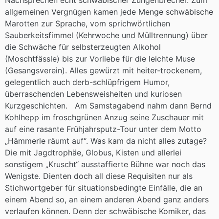
Nachsprechen echt schwäbischer Zungenbrecher. Zum
allgemeinen Vergnügen kamen jede Menge schwäbische
Marotten zur Sprache, vom sprichwörtlichen
Sauberkeitsfimmel (Kehrwoche und Mülltrennung) über
die Schwäche für selbsterzeugten Alkohol
(Moschtfässle) bis zur Vorliebe für die leichte Muse
(Gesangsverein). Alles gewürzt mit heiter-trockenem,
gelegentlich auch derb-schlüpfrigem Humor,
überraschenden Lebensweisheiten und kuriosen
Kurzgeschichten. Am Samstagabend nahm dann Bernd
Kohlhepp im froschgrünen Anzug seine Zuschauer mit
auf eine rasante Frühjahrsputz-Tour unter dem Motto
„Hämmerle räumt auf“. Was kam da nicht alles zutage?
Die mit Jagdtrophäe, Globus, Kisten und allerlei
sonstigem „Kruscht“ ausstaffierte Bühne war noch das
Wenigste. Dienten doch all diese Requisiten nur als
Stichwortgeber für situationsbedingte Einfälle, die an
einem Abend so, an einem anderen Abend ganz anders
verlaufen können. Denn der schwäbische Komiker, das