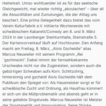
Heiterkeit. Umso wohltuender ist es für das seelische
Gleichgewicht, mal wieder richtig „abzulachen“ – über all
die Absurditäten und Zumutungen, die der Alltag uns
beschert. Eine prima Gelegenheit dazu bietet das vom
Verein Kulturfabrik e.V. initiierte Wochenende mit
schwäbischem Kabarett/Comedy am 8. und 9. März
2024 in der Leonberger Steinturnhalle, Steinstraße 5.
Der Kartenvorverkauf läuft auf Hochtouren. Den Anfang
macht am Freitag, 8. März, „Alois Gscheidle“ alias
Marcus Neuweiler mit seinem Programm „Rei
´gschmeckt“. Dabei nimmt der fernsehbekannte
Urschwabe nicht nur die Zugereisten, sondern auch die
gebürtigen Schwaben aufs Korn. Schlitzohrig,
hintersinnig und gscheid! Alois Gscheidle hält dem
Publikum den Spiegel vor: Als Hausmeister sorgt er für
schwäbische Zucht und Ordnung, als Hausfrau kümmert
er sich um die Müllproblematik und abends geht er in
seine geliebte Singstunde. Marcus Neuweiler ist Meister
der Spontaneität und Improvisation. Seine Stücke