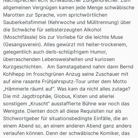
Nachsprechen echt schwäbischer Zungenbrecher. Zum
allgemeinen Vergnügen kamen jede Menge schwäbische
Marotten zur Sprache, vom sprichwörtlichen
Sauberkeitsfimmel (Kehrwoche und Mülltrennung) über
die Schwäche für selbsterzeugten Alkohol
(Moschtfässle) bis zur Vorliebe für die leichte Muse
(Gesangsverein). Alles gewürzt mit heiter-trockenem,
gelegentlich auch derb-schlüpfrigem Humor,
überraschenden Lebensweisheiten und kuriosen
Kurzgeschichten. Am Samstagabend nahm dann Bernd
Kohlhepp im froschgrünen Anzug seine Zuschauer mit
auf eine rasante Frühjahrsputz-Tour unter dem Motto
„Hämmerle räumt auf“. Was kam da nicht alles zutage?
Die mit Jagdtrophäe, Globus, Kisten und allerlei
sonstigem „Kruscht“ ausstaffierte Bühne war noch das
Wenigste. Dienten doch all diese Requisiten nur als
Stichwortgeber für situationsbedingte Einfälle, die an
einem Abend so, an einem anderen Abend ganz anders
verlaufen können. Denn der schwäbische Komiker, das