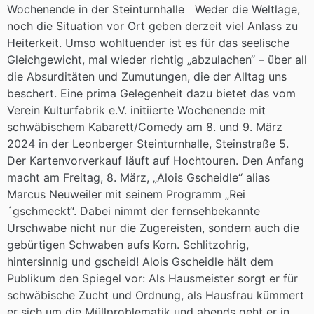
Wochenende in der Steinturnhalle Weder die Weltlage,
noch die Situation vor Ort geben derzeit viel Anlass zu
Heiterkeit. Umso wohltuender ist es für das seelische
Gleichgewicht, mal wieder richtig „abzulachen“ – über all
die Absurditäten und Zumutungen, die der Alltag uns
beschert. Eine prima Gelegenheit dazu bietet das vom
Verein Kulturfabrik e.V. initiierte Wochenende mit
schwäbischem Kabarett/Comedy am 8. und 9. März
2024 in der Leonberger Steinturnhalle, Steinstraße 5.
Der Kartenvorverkauf läuft auf Hochtouren. Den Anfang
macht am Freitag, 8. März, „Alois Gscheidle“ alias
Marcus Neuweiler mit seinem Programm „Rei
´gschmeckt“. Dabei nimmt der fernsehbekannte
Urschwabe nicht nur die Zugereisten, sondern auch die
gebürtigen Schwaben aufs Korn. Schlitzohrig,
hintersinnig und gscheid! Alois Gscheidle hält dem
Publikum den Spiegel vor: Als Hausmeister sorgt er für
schwäbische Zucht und Ordnung, als Hausfrau kümmert
er sich um die Müllproblematik und abends geht er in