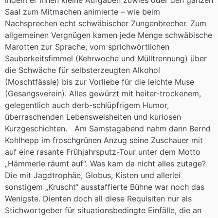
indem er ihnen kleine Aufgaben zuwies oder den ganzen
Saal zum Mitmachen animierte – wie beim
Nachsprechen echt schwäbischer Zungenbrecher. Zum
allgemeinen Vergnügen kamen jede Menge schwäbische
Marotten zur Sprache, vom sprichwörtlichen
Sauberkeitsfimmel (Kehrwoche und Mülltrennung) über
die Schwäche für selbsterzeugten Alkohol
(Moschtfässle) bis zur Vorliebe für die leichte Muse
(Gesangsverein). Alles gewürzt mit heiter-trockenem,
gelegentlich auch derb-schlüpfrigem Humor,
überraschenden Lebensweisheiten und kuriosen
Kurzgeschichten. Am Samstagabend nahm dann Bernd
Kohlhepp im froschgrünen Anzug seine Zuschauer mit
auf eine rasante Frühjahrsputz-Tour unter dem Motto
„Hämmerle räumt auf“. Was kam da nicht alles zutage?
Die mit Jagdtrophäe, Globus, Kisten und allerlei
sonstigem „Kruscht“ ausstaffierte Bühne war noch das
Wenigste. Dienten doch all diese Requisiten nur als
Stichwortgeber für situationsbedingte Einfälle, die an