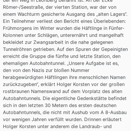
der ein Weg in Leonberg benannt ist. An der Ecke
Römer-/Seestraße, der vierten Station, war der von
einem Wachturm gesicherte Ausgang des „alten Lagers“.
Ein Teilnehmer verliest den Bericht eines Überlebenden:
Frühmorgens im Winter wurden die Häftlinge in Fünfer-
Kolonnen unter Schlägen, unterernährt und mangelhaft
bekleidet zur Zwangsarbeit in die nahe gelegenen
Tunnelröhren getrieben. Auf den Spuren der Gepeinigten
erreicht die Gruppe die fünfte und letzte Station, den
ehemaligen Autobahntunnel. „Unsere Aufgabe ist es,
den von den Nazis zur bloßen Nummer
herabgewürdigten Häftlingen ihre menschlichen Namen
zurückzugeben“, erklärt Holger Korsten vor der großen
rostbraunen Namenswand auf dem Vorplatz des alten
Autobahntunnels. Die eigentliche Gedenkstätte befindet
sich in den letzten 30 Metern des ersten deutschen
Autobahntunnels, die nicht mit Aushub vom A 8-Ausbau
vor wenigen Jahren verfüllt wurden. Drinnen erläutert
Holger Korsten unter anderem die Landraub- und