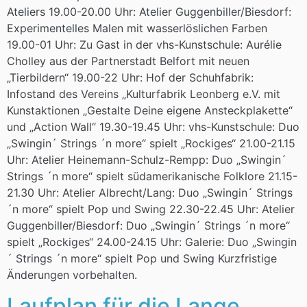
Ateliers 19.00-20.00 Uhr: Atelier Guggenbiller/Biesdorf:
Experimentelles Malen mit wasserlöslichen Farben
19.00-01 Uhr: Zu Gast in der vhs-Kunstschule: Aurélie
Cholley aus der Partnerstadt Belfort mit neuen
„Tierbildern“ 19.00-22 Uhr: Hof der Schuhfabrik:
Infostand des Vereins „Kulturfabrik Leonberg e.V. mit
Kunstaktionen „Gestalte Deine eigene Ansteckplakette“
und „Action Wall“ 19.30-19.45 Uhr: vhs-Kunstschule: Duo
„Swingin´ Strings ´n more“ spielt „Rockiges“ 21.00-21.15
Uhr: Atelier Heinemann-Schulz-Rempp: Duo „Swingin´
Strings ´n more“ spielt südamerikanische Folklore 21.15-
21.30 Uhr: Atelier Albrecht/Lang: Duo „Swingin´ Strings
´n more“ spielt Pop und Swing 22.30-22.45 Uhr: Atelier
Guggenbiller/Biesdorf: Duo „Swingin´ Strings ´n more“
spielt „Rockiges“ 24.00-24.15 Uhr: Galerie: Duo „Swingin
´ Strings ´n more“ spielt Pop und Swing Kurzfristige
Änderungen vorbehalten.
Laufplan für die Lange