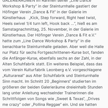
GALERIERÄUMEN Im Rahmen seiner „Line Dance
Workshop & Party“ in der Steinturnhalle gastiert der
Höfinger Verein „Dance & Fit“ in der Galerie im
Künstlerhaus „Kick, Step forward, Right heel twist,
Heels swivel 1/4 turn left, Hook back …“, hieß es am
Samstagnachmittag, 25. November, in der Galerie im
Künstlerhaus. Der Höfinger Verein „Dance & Fit e.V.“
hatte zum „Line Dance Workshop & Party“ in die
benachbarte Steinturnhalle geladen. Aber weil die Halle
nur Platz für sechs Fortgeschrittenen-Kurse bot, fanden
die Anfänger-Kurse, ebenfalls sechs an der Zahl, in der
Alten Schuhfabrik statt. Ein weiteres Beispiel, dass das
vom Verein Kulturfabrik Leonberg e.V. vorgeschlagene
„Kulturareal“ aus Alter Schuhfabrik und Steinturnhalle
Sinn macht. Im Schnitt 20 „Beginners“ studierten im
größeren der beiden Galerieräume dreieinhalb Stunden
lang unter Anleitung wechselnder Trainerinnen die
Schrittfolgen von Songs wie „Sweet & Texas“, „Drives
me crazy“ oder „Pollina Reggae“ ein. Und sie hatten