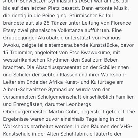
Albert-Schweitzer-Gymnasiums (ASG) war am 25. Juli
bis auf den letzten Platz besetzt. Dann ertönte Musik,
die richtig in die Beine ging. Stürmischer Beifall
brandete auf, als 25 Tänzer unter Leitung von Florence
Etsey zwei ghanaische Volkstänze aufführten. Eine
Gruppe junger Akrobaten, unterstützt von Famous
Awoku, zeigte teils atemberaubende Kunststücke, bevor
15 Trommler, angeleitet von Etse Kwawukume, mit
westafrikanischen Rhythmen den Saal zum Beben
brachten. Die Abschlusspräsentation der Schülerinnen
und Schüler der siebten Klassen und ihrer Workshop-
Leiter am Ende der Afrika Kunst- und Kulturtage am
Albert-Schweitzer-Gymnasium wurde von der
versammelten Schulgemeinschaft einschließlich Familien
und Ehrengästen, darunter Leonbergs
Oberbürgermeister Martin Cohn, begeistert gefeiert. Die
Ergebnisse waren zuvor eineinhalb Tage lang in drei
Workshops erarbeitet worden. In den Räumen der VHS-
Kunstschule in der Alten Schuhfabrik erläuterte der