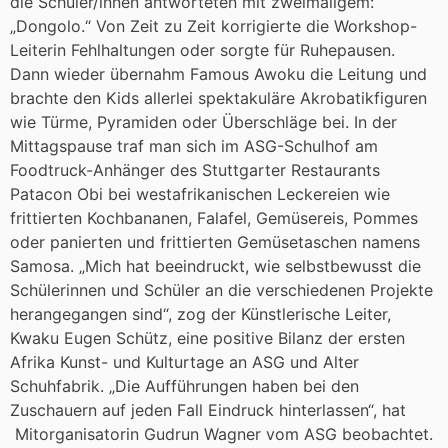
die Schüler/innen antworteten mit zweimaligem:
„Dongolo.“ Von Zeit zu Zeit korrigierte die Workshop-
Leiterin Fehlhaltungen oder sorgte für Ruhepausen.
Dann wieder übernahm Famous Awoku die Leitung und
brachte den Kids allerlei spektakuläre Akrobatikfiguren
wie Türme, Pyramiden oder Überschläge bei. In der
Mittagspause traf man sich im ASG-Schulhof am
Foodtruck-Anhänger des Stuttgarter Restaurants
Patacon Obi bei westafrikanischen Leckereien wie
frittierten Kochbananen, Falafel, Gemüsereis, Pommes
oder panierten und frittierten Gemüsetaschen namens
Samosa. „Mich hat beeindruckt, wie selbstbewusst die
Schülerinnen und Schüler an die verschiedenen Projekte
herangegangen sind“, zog der Künstlerische Leiter,
Kwaku Eugen Schütz, eine positive Bilanz der ersten
Afrika Kunst- und Kulturtage an ASG und Alter
Schuhfabrik. „Die Aufführungen haben bei den
Zuschauern auf jeden Fall Eindruck hinterlassen“, hat
Mitorganisatorin Gudrun Wagner vom ASG beobachtet.