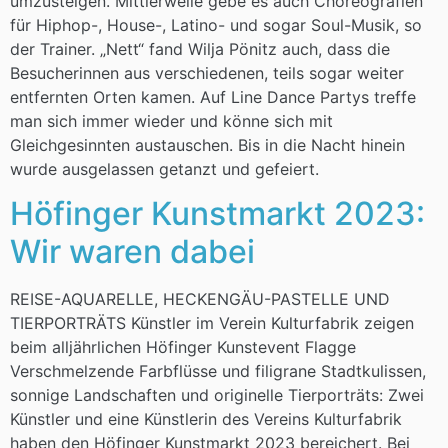
umzusteigen. Mittlerweile gebe es auch Choreografien
für Hiphop-, House-, Latino- und sogar Soul-Musik, so
der Trainer. „Nett“ fand Wilja Pönitz auch, dass die
Besucherinnen aus verschiedenen, teils sogar weiter
entfernten Orten kamen. Auf Line Dance Partys treffe
man sich immer wieder und könne sich mit
Gleichgesinnten austauschen. Bis in die Nacht hinein
wurde ausgelassen getanzt und gefeiert.
Höfinger Kunstmarkt 2023:
Wir waren dabei
REISE-AQUARELLE, HECKENGÄU-PASTELLE UND
TIERPORTRÄTS Künstler im Verein Kulturfabrik zeigen
beim alljährlichen Höfinger Kunstevent Flagge
Verschmelzende Farbflüsse und filigrane Stadtkulissen,
sonnige Landschaften und originelle Tierporträts: Zwei
Künstler und eine Künstlerin des Vereins Kulturfabrik
haben den Höfinger Kunstmarkt 2023 bereichert. Bei