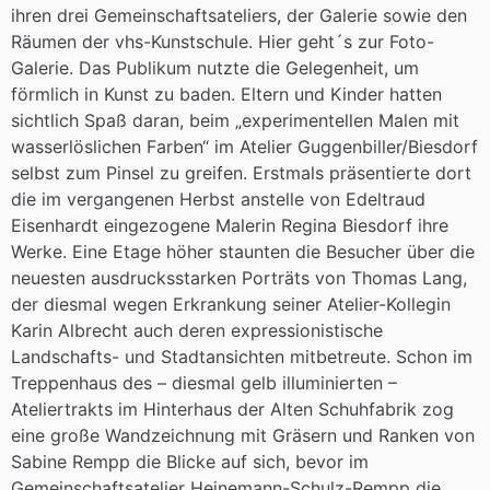
ihren drei Gemeinschaftsateliers, der Galerie sowie den
Räumen der vhs-Kunstschule. Hier geht´s zur Foto-
Galerie. Das Publikum nutzte die Gelegenheit, um
förmlich in Kunst zu baden. Eltern und Kinder hatten
sichtlich Spaß daran, beim „experimentellen Malen mit
wasserlöslichen Farben“ im Atelier Guggenbiller/Biesdorf
selbst zum Pinsel zu greifen. Erstmals präsentierte dort
die im vergangenen Herbst anstelle von Edeltraud
Eisenhardt eingezogene Malerin Regina Biesdorf ihre
Werke. Eine Etage höher staunten die Besucher über die
neuesten ausdrucksstarken Porträts von Thomas Lang,
der diesmal wegen Erkrankung seiner Atelier-Kollegin
Karin Albrecht auch deren expressionistische
Landschafts- und Stadtansichten mitbetreute. Schon im
Treppenhaus des – diesmal gelb illuminierten –
Ateliertrakts im Hinterhaus der Alten Schuhfabrik zog
eine große Wandzeichnung mit Gräsern und Ranken von
Sabine Rempp die Blicke auf sich, bevor im
Gemeinschaftsatelier Heinemann-Schulz-Rempp die