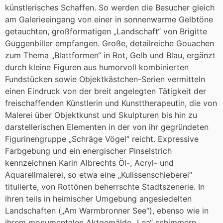
künstlerisches Schaffen. So werden die Besucher gleich
am Galerieeingang von einer in sonnenwarme Gelbtöne
getauchten, großformatigen „Landschaft“ von Brigitte
Guggenbiller empfangen. Große, detailreiche Gouachen
zum Thema „Blattformen“ in Rot, Gelb und Blau, ergänzt
durch kleine Figuren aus humorvoll kombinierten
Fundstücken sowie Objektkästchen-Serien vermitteln
einen Eindruck von der breit angelegten Tätigkeit der
freischaffenden Künstlerin und Kunsttherapeutin, die von
Malerei über Objektkunst und Skulpturen bis hin zu
darstellerischen Elementen in der von ihr gegründeten
Figurinengruppe „Schräge Vögel“ reicht. Expressive
Farbgebung und ein energischer Pinselstrich
kennzeichnen Karin Albrechts Öl-, Acryl- und
Aquarellmalerei, so etwa eine „Kulissenschieberei“
titulierte, von Rottönen beherrschte Stadtszenerie. In
ihren teils in heimischer Umgebung angesiedelten
Landschaften („Am Warmbronner See“), ebenso wie in
ihrem monumentalen Aktgemälde „Lea“ schimmern