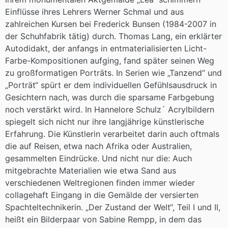
Einflüsse ihres Lehrers Werner Schmal und aus
zahlreichen Kursen bei Frederick Bunsen (1984-2007 in
der Schuhfabrik tätig) durch. Thomas Lang, ein erklärter
Autodidakt, der anfangs in entmaterialisierten Licht-
Farbe-Kompositionen aufging, fand später seinen Weg
zu großformatigen Porträts. In Serien wie „Tanzend“ und
„Porträt“ spürt er dem individuellen Gefühlsausdruck in
Gesichtern nach, was durch die sparsame Farbgebung
noch verstärkt wird. In Hannelore Schulz´ Acrylbildern
spiegelt sich nicht nur ihre langjährige künstlerische
Erfahrung. Die Künstlerin verarbeitet darin auch oftmals
die auf Reisen, etwa nach Afrika oder Australien,
gesammelten Eindrücke. Und nicht nur die: Auch
mitgebrachte Materialien wie etwa Sand aus
verschiedenen Weltregionen finden immer wieder
collagehaft Eingang in die Gemälde der versierten
Spachteltechnikerin. „Der Zustand der Welt“, Teil I und II,
heißt ein Bilderpaar von Sabine Rempp, in dem das