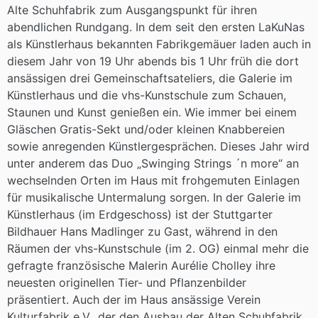
Alte Schuhfabrik zum Ausgangspunkt für ihren
abendlichen Rundgang. In dem seit den ersten LaKuNas
als Künstlerhaus bekannten Fabrikgemäuer laden auch in
diesem Jahr von 19 Uhr abends bis 1 Uhr früh die dort
ansässigen drei Gemeinschaftsateliers, die Galerie im
Künstlerhaus und die vhs-Kunstschule zum Schauen,
Staunen und Kunst genießen ein. Wie immer bei einem
Gläschen Gratis-Sekt und/oder kleinen Knabbereien
sowie anregenden Künstlergesprächen. Dieses Jahr wird
unter anderem das Duo „Swinging Strings ´n more“ an
wechselnden Orten im Haus mit frohgemuten Einlagen
für musikalische Untermalung sorgen. In der Galerie im
Künstlerhaus (im Erdgeschoss) ist der Stuttgarter
Bildhauer Hans Madlinger zu Gast, während in den
Räumen der vhs-Kunstschule (im 2. OG) einmal mehr die
gefragte französische Malerin Aurélie Cholley ihre
neuesten originellen Tier- und Pflanzenbilder
präsentiert. Auch der im Haus ansässige Verein
Kulturfabrik e.V., der den Ausbau der Alten Schuhfabrik