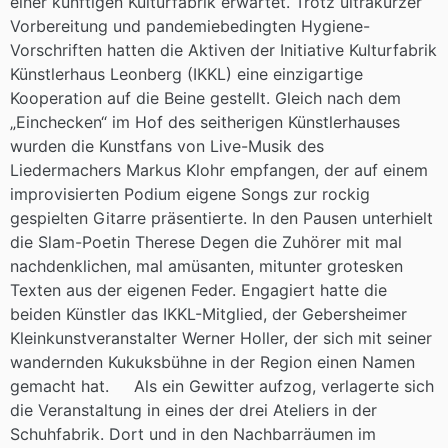
einer künftigen Kulturfabrik erwartet. Trotz ultrakurzer
Vorbereitung und pandemiebedingten Hygiene-
Vorschriften hatten die Aktiven der Initiative Kulturfabrik
Künstlerhaus Leonberg (IKKL) eine einzigartige
Kooperation auf die Beine gestellt. Gleich nach dem
„Einchecken“ im Hof des seitherigen Künstlerhauses
wurden die Kunstfans von Live-Musik des
Liedermachers Markus Klohr empfangen, der auf einem
improvisierten Podium eigene Songs zur rockig
gespielten Gitarre präsentierte. In den Pausen unterhielt
die Slam-Poetin Therese Degen die Zuhörer mit mal
nachdenklichen, mal amüsanten, mitunter grotesken
Texten aus der eigenen Feder. Engagiert hatte die
beiden Künstler das IKKL-Mitglied, der Gebersheimer
Kleinkunstveranstalter Werner Holler, der sich mit seiner
wandernden Kukuksbühne in der Region einen Namen
gemacht hat. Als ein Gewitter aufzog, verlagerte sich
die Veranstaltung in eines der drei Ateliers in der
Schuhfabrik. Dort und in den Nachbarräumen im