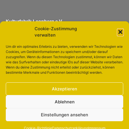
Kulturfabrik Leonberg e.V.
Cookie-Zustimmung
Eltinger Straße 11
verwalten
71229 Leonberg
Um dir ein optimales Erlebnis zu bieten, verwenden wir Technologien wie
Cookies, um Geräteinformationen zu speichern und/oder darauf
info@kulturfabrik-leonberg.de
zuzugreifen. Wenn du diesen Technologien zustimmst, können wir Daten
wie das Surfverhalten oder eindeutige IDs auf dieser Website verarbeiten.
Wenn du deine Zustimmung nicht erteilst oder zurückziehst, können
bestimmte Merkmale und Funktionen beeinträchtigt werden.
Unseren
Newsletter
Abonnieren
Akzeptieren
Ablehnen
Einstellungen ansehen
© KULTURFABRIK LEONBERG E.V. 2022-2023
Cookie-Richtlinie
Datenschutzerklärung
Impressum